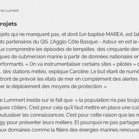
rojets
jets qui ne manquent pas, et dont l’un baptisé MAREA, est l’a
nts partenaires du GIS. L’Agglo Côte Basque - Adour en est le c
ux comprendre les épisodes de tempêtes des cinquante derni
ques de submersion marine à partir de données nationales en 
rformants. « On va instrumentaliser certains sites « pilotes 
 des stations météo, explique Caroline. Le but étant de num
ront de prévoir les états de mer en complément des alertes off
er le déploiement des moyens de protection. »
e Lummert insiste sur le fait que « la population n’a pas tou
ques côtiers. C’est pour cela qu’il faut mettre en place une cul
tualiser les connaissances. C’est pour cette raison que les
y pour présenter leurs métiers. Et pourquoi ne pas partager 
ux domaines comme la filière des énergies marines renouve