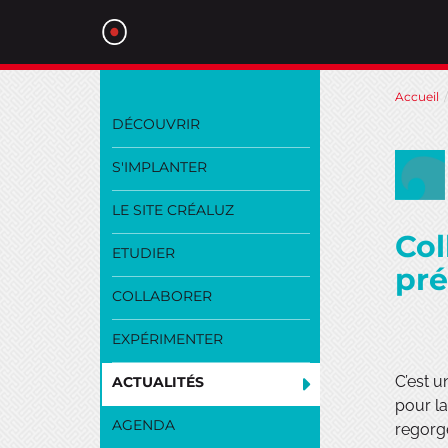
Aller
Accueil
au
DÉCOUVRIR
contenu
S'IMPLANTER
LE SITE CRÉALUZ
Col
ETUDIER
pré
COLLABORER
EXPÉRIMENTER
C’est u
ACTUALITÉS
pour la
AGENDA
regorge