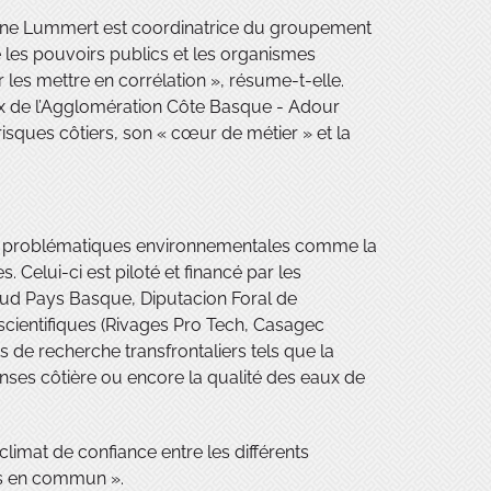
oline Lummert est coordinatrice du groupement
tre les pouvoirs publics et les organismes
r les mettre en corrélation », résume-t-elle.
ux de l’Agglomération Côte Basque - Adour
ques côtiers, son « cœur de métier » et la
des problématiques environnementales comme la
 Celui-ci est piloté et financé par les
Sud Pays Basque, Diputacion Foral de
cientifiques (Rivages Pro Tech, Casagec
ts de recherche transfrontaliers tels que la
fenses côtière ou encore la qualité des eaux de
limat de confiance entre les différents
ets en commun ».