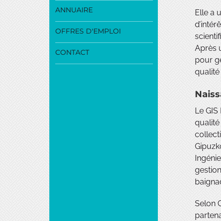
ANNUAIRE
Elle a 
d’intér
OFFRES D'EMPLOI
scienti
Après 
CONTACT
pour g
qualité
Naiss
Le GIS
qualité
collec
Gipuzk
Ingénie
gestion
baigna
Selon C
partena