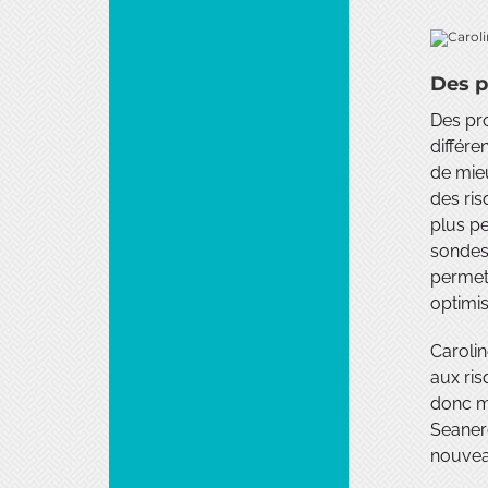
Des p
Des pro
différe
de mie
des ris
plus pe
sondes,
permett
optimis
Carolin
aux ris
donc mu
Seanerg
nouvea