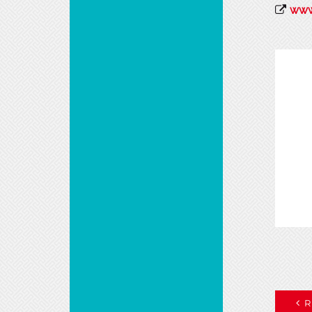
www.
R