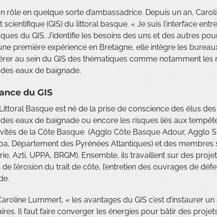
un rôle en quelque sorte d’ambassadrice. Depuis un an, Car
êt scientifique (GIS) du littoral basque. « Je suis l’interface en
fiques du GIS. J’identifie les besoins des uns et des autres pou
une première expérience en Bretagne, elle intègre les burea
érer au sein du GIS des thématiques comme notamment les ris
 des eaux de baignade.
ance du GIS
 Littoral Basque est né de la prise de conscience des élus 
 des eaux de baignade ou encore les risques liés aux tempêtes.
tivités de la Côte Basque (Agglo Côte Basque Adour, Agglo 
oa, Département des Pyrénées Atlantiques) et des membres s
rie, Azti, UPPA, BRGM). Ensemble, ils travaillent sur des proje
 de l’érosion du trait de côte, l’entretien des ouvrages de dé
de.
aroline Lummert, « les avantages du GIS c’est d’instaurer un c
ires. Il faut faire converger les énergies pour bâtir des proj