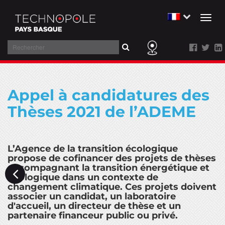
Togg
navig
Rechercher
Aller
au
Appel à candidatures des
contenu
Thèses 2021 de l’ADEME
L’Agence de la transition écologique
propose de cofinancer des projets de thèses
accompagnant la transition énergétique et
écologique dans un contexte de
changement climatique. Ces projets doivent
associer un candidat, un laboratoire
d'accueil, un directeur de thèse et un
partenaire financeur public ou privé.