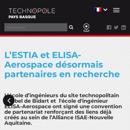
Toggl
naviga
Rechercher
Aller
au
L’ESTIA et ELISA-
contenu
Aerospace désormais
partenaires en recherche
L’école d’ingénieurs du site technopolitain
Izarbel de Bidart et l'école d'ingénieur
ELISA-Aerospace ont signé une convention
de partenariat renforçant des liens déjà
créés au sein de l’Alliance ISAE-Nouvelle
Aquitaine.