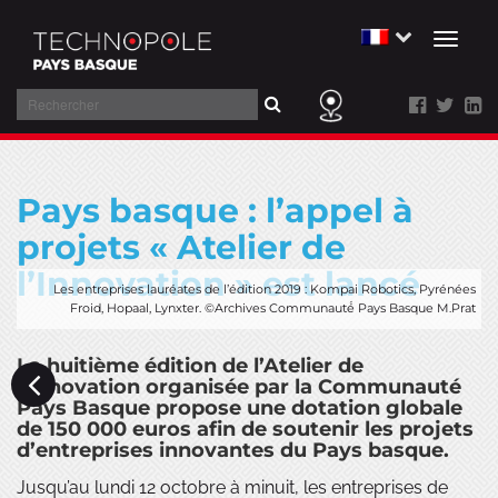
Toggl
naviga
Rechercher
Aller
au
Pays basque : l’appel à
contenu
projets « Atelier de
l’Innovation » est lancé
Les entreprises lauréates de l’édition 2019 : Kompai Robotics, Pyrénées
Froid, Hopaal, Lynxter. ©Archives Communauté́ Pays Basque M.Prat
La huitième édition de l’Atelier de
l’Innovation organisée par la Communauté
Pays Basque propose une dotation globale
de 150 000 euros afin de soutenir les projets
d’entreprises innovantes du Pays basque.
Jusqu’au lundi 12 octobre à minuit, les entreprises de