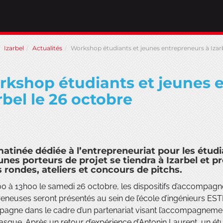
Izarbel
Actualités
Workshop étudiants et jeunes entrepreneurs à Izarb
kshop étudiants et jeunes 
rbel le 26 octobre
atinée dédiée à l’entrepreneuriat pour les étudi
eunes porteurs de projet se tiendra à Izarbel et 
s rondes, ateliers et concours de pitchs.
0 à 13h00 le samedi 26 octobre, les dispositifs d’accompag
reneuses seront présentés au sein de l’école d’ingénieurs 
agne dans le cadre d’un partenariat visant l’accompagnemen
sque. Après un retour d’expérience d’Antonin Laurent, un étu