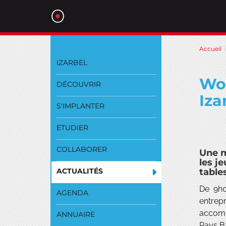
Aller
Accueil
au
IZARBEL
contenu
Wor
DÉCOUVRIR
Iza
S'IMPLANTER
ETUDIER
COLLABORER
Une m
les j
ACTUALITÉS
table
De 9h0
AGENDA
entrep
accomp
ANNUAIRE
Pays Ba