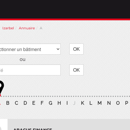
Izarbel
Annuaire
A
OK
ou
OK
A
B
C
D
E
F
G
H
I
J
K
L
M
N
O
P