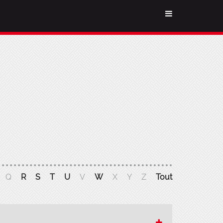
Q
R
S
T
U
V
W
X
Y
Z
Tout