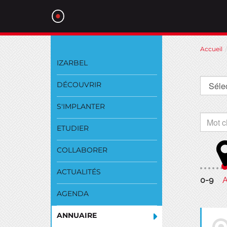
Aller
Accueil
au
IZARBEL
contenu
DÉCOUVRIR
S'IMPLANTER
ETUDIER
COLLABORER
ACTUALITÉS
0-9
AGENDA
ANNUAIRE