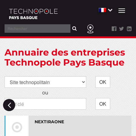
Toggl
naviga
Rechercher
Aller
au
Annuaire des entreprises
contenu
Technopole Pays Basque
OK
ou
OK
NEXTIRAONE