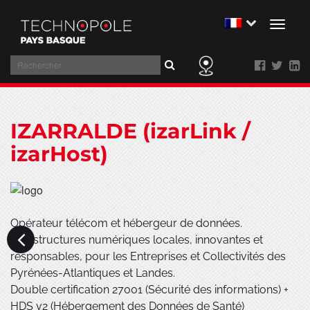
Toggl
naviga
Rechercher
Aller
au
IZARRALDE (izarLink /
contenu
izarHost)
Opérateur télécom et hébergeur de données.
Infrastructures numériques locales, innovantes et
responsables, pour les Entreprises et Collectivités des
Pyrénées-Atlantiques et Landes.
Double certification 27001 (Sécurité des informations) +
HDS v2 (Hébergement des Données de Santé)