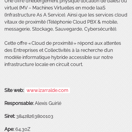
Une offre d’hébergement physique (location de baies) ou
virtuel (MV – Machines Virtuelles en mode IaaS
(Infrastructure As A Service). Ainsi que les services cloud
vitaux de proximité (Téléphonie Cloud PBX & mobile,
messagerie, Stockage, Sauvegarde, Cybersécurité).
Cette offre « Cloud de proximité » répond aux attentes
des Entreprises et Collectivités à la recherche d’un
modèle informatique hybride accessible sur notre
infrastructure locale en circuit court.
Site web:
www.izarralde.com
Responsable:
Alexis Guirlé
Siret:
38428263800103
Ape:
64.30Z