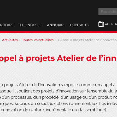
Recherch
AGEND
RITOIRE
TECHNOPOLE
ANNUAIRE
CONTACTS
Actualités
Toutes les actualités
L’Appel à projets Atelier de l’innovati
ppel à projets Atelier de l’in
 à projets Atelier de l’Innovation s’impose comme un appel à 
sque. Il soutient des projets d’innovation sur l’ensemble du 
se d’un processus, d’un procédé, d’un usage ou d’un produit
ques, sociaux ou sociétaux et environnementaux. Les innova
 (innovation de rupture, incrémentale ou d’assemblage).