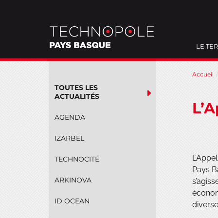
LE TER
Aller
Accueil
au
TOUTES LES
contenu
ACTUALITÉS
L’A
AGENDA
IZARBEL
L’Appel
TECHNOCITÉ
Pays Ba
ARKINOVA
s’agis
économi
ID OCEAN
diverse