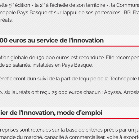
e
e
tte 9
édition - la 2
à l’échelle de son territoire -, la Comm
nopole Pays Basque et sur l’appui de ses partenaires : BPI F
réats.
00 euros au service de l’innovation
tion globale de 150 000 euros est reconduite. Elle récompen
e 20 salariés, installées en Pays Basque.
énéficieront d’un suivi de la part de l’équipe de la Technopol
, six lauréats ont reçu 25 000 euros chacun : Abyssa, Arrosi
lier de l’Innovation, mode d’emploi
reprises sont retenues sur la base de critères précis par un j
ande du marché, capacité à commercialiser, voire à exporter