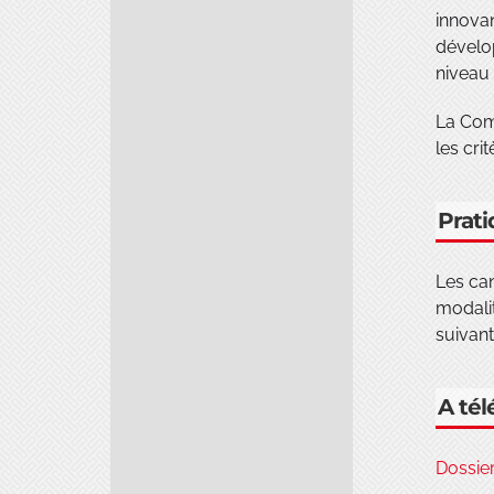
innovan
dévelop
niveau 
La Com
les cri
Prat
Les can
modalit
suivant
A tél
Dossier