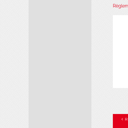
Règleme
R