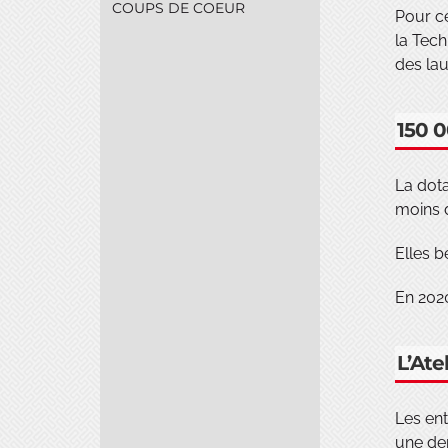
COUPS DE COEUR
Pour ce
la Tech
des lau
150 0
La dota
moins d
Elles b
En 2020
L’Ate
Les ent
une dem