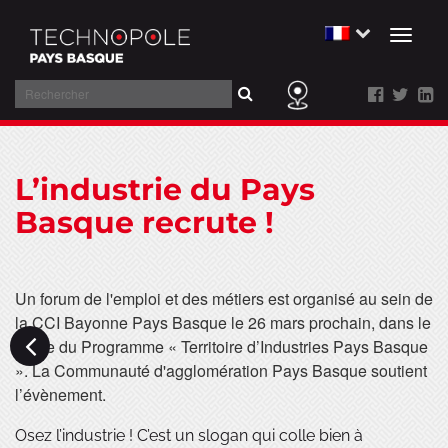
Toggl
naviga
Rechercher
Aller
au
L’industrie du Pays
contenu
Basque recrute !
Un forum de l'emploi et des métiers est organisé au sein de
la CCI Bayonne Pays Basque le 26 mars prochain, dans le
cadre du Programme « Territoire d’Industries Pays Basque
». La Communauté d'agglomération Pays Basque soutient
l’évènement.
Osez l’industrie ! C’est un slogan qui colle bien à