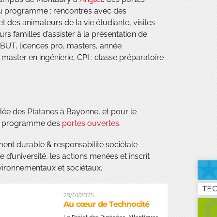
 Au programme : rencontres avec des
 des animateurs de la vie étudiante, visites
rs familles d’assister à la présentation de
 BUT, licences pro, masters, année
s master en ingénierie, CPI : classe préparatoire
lée des Platanes à Bayonne, et pour le
 le programme des
portes ouvertes
.
nt durable & responsabilité sociétale
e d’université, les actions menées et inscrit
nvironnementaux et sociétaux.
TE
29/01/2025
Au cœur de Technocité