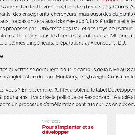
s auront lieu le 8 février prochain de 9 heures à 13 heures.
ants, des enseignants-chercheurs, mais aussi des étudiants et
aux. L’occasion sera aussi donnée aux futurs étudiants et à leu
s proposés par l'Université des Pau et des Pays de l'Adour :
toire à l’insertion dans les licences scientifiques, CMI : cursu
e, diplômes d’ingénieurs, préparations aux concours, DU…
ue
tes ouvertes se déroulent, pour le campus de la Nive au 8 al
 d’Anglet : Allée du Parc Montaury. De 9h à 13h. Consulter
ez-vous ? En décembre, l’UPPA a obtenu le label Développeme
 pour 4 ans. Il valorise la politique de Responsabilité sociétal
 dans un processus d’amélioration continue sur les enjeux e
14/01/2025
Pour s’implanter et se
développer