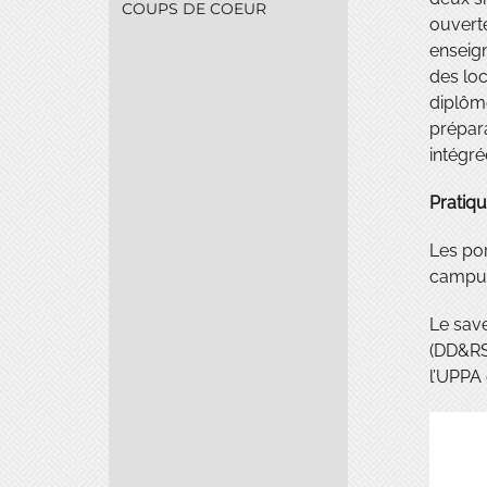
COUPS DE COEUR
ouverte
enseign
des loc
diplôme
prépara
intégré
Pratiq
Les por
campus
Le sav
(DD&RS)
l’UPPA