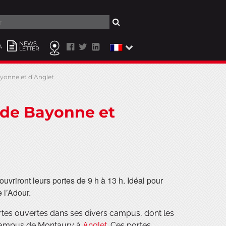
er
NEWS
A
LETTER
yonne et d’Anglet
 de Bayonne et
uvriront leurs portes de 9 h à 13 h. Idéal pour
 l’Adour.
ortes ouvertes dans ses divers campus, dont les
campus de Montaury à
Anglet
. Ces portes