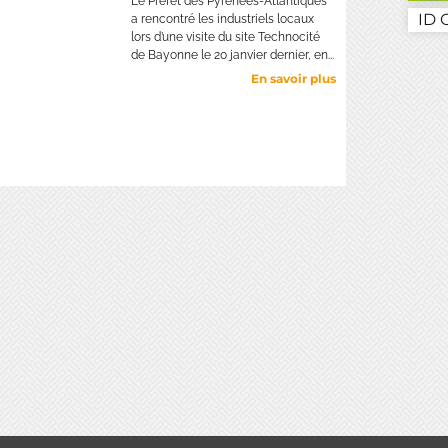
Le Préfet des Pyrénées-Atlantiques
ID
a rencontré les industriels locaux
lors d’une visite du site Technocité
de Bayonne le 20 janvier dernier, en...
En savoir plus