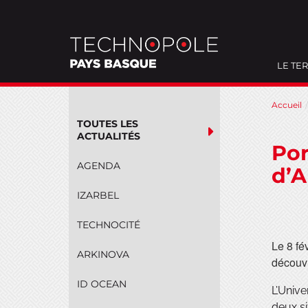
LE TER
Aller
Accueil
au
TOUTES LES
contenu
ACTUALITÉS
Por
AGENDA
d’A
IZARBEL
TECHNOCITÉ
Le 8 fé
ARKINOVA
découvr
ID OCEAN
L’Unive
deux s