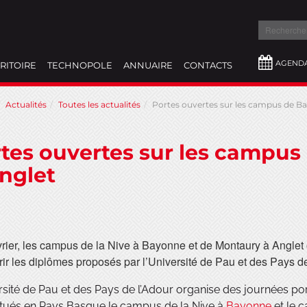
Recherch
AGEND
RITOIRE
TECHNOPOLE
ANNUAIRE
CONTACTS
Actualités
Toutes les actualités
Portes ouvertes sur les campus de Ba
tes ouvertes sur les campus
nglet
vrier, les campus de la Nive à Bayonne et de Montaury à Anglet o
ir les diplômes proposés par l’Université de Pau et des Pays de
rsité de Pau et des Pays de l’Adour organise des journées p
itués en Pays Basque le campus de la Nive à
Bayonne
et le 