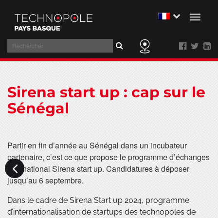
Toggl
naviga
Rechercher
Aller
au
Sirena start up : cap sur le
contenu
Sénégal
Partir en fin d’année au Sénégal dans un incubateur
partenaire, c’est ce que propose le programme d’échanges
international Sirena start up. Candidatures à déposer
jusqu’au 6 septembre.
Dans le cadre de Sirena Start up 2024, programme
d’internationalisation de startups des technopoles de