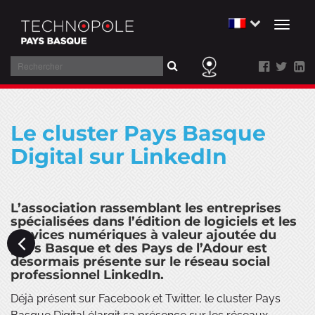
Toggl
naviga
Rechercher
Aller
au
Le cluster Pays Basque
contenu
Digital sur LinkedIn
L’association rassemblant les entreprises
spécialisées dans l’édition de logiciels et les
services numériques à valeur ajoutée du
pays Basque et des Pays de l’Adour est
désormais présente sur le réseau social
professionnel LinkedIn.
Déjà présent sur Facebook et Twitter, le cluster Pays