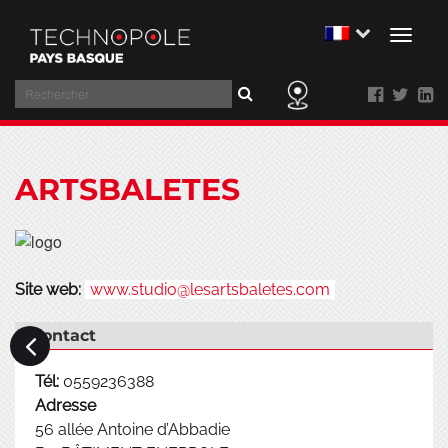
Toggl
naviga
Rechercher
Aller
au
ARTSBALETES
contenu
Site web:
www.studio@lesartsbaletes.com
Contact
Tél:
0559236388
Adresse
56 allée Antoine d’Abbadie