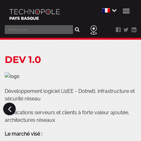
Toggl
naviga
Rechercher
Aller
au
DEV 1.0
contenu
Développement logiciel (J2EE - Dotnet), infrastructure et
sécurité réseau
Applications serveurs et clients à forte valeur ajoutée,
architectures réseaux
Le marché visé :