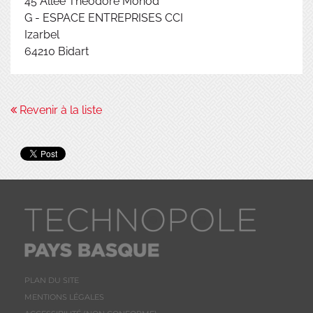
45 Allée Théodore Monod
G - ESPACE ENTREPRISES CCI
Izarbel
64210
Bidart
Revenir à la liste
PLAN DU SITE
MENTIONS LÉGALES