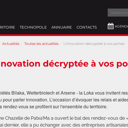
Recherch
AGEND
RITOIRE
TECHNOPOLE
ANNUAIRE
CONTACTS
Actualités
Toutes les actualités
L’innovation décryptée à vos portes
nnovation décryptée à vos po
iétés Bilaka, Wetterbiotech et Arsene - la Loka vous invitent res
u pour parler innovation. L’occasion d’évoquer les relais et aid
s rendez-vous se profilent sur l'ensemble du territoire.
 Chazelle de Patxa’Ma a ouvert le bal des rendez-vous de « 
ai dernier, elle a pu échanger avec des entreprises artisanales 