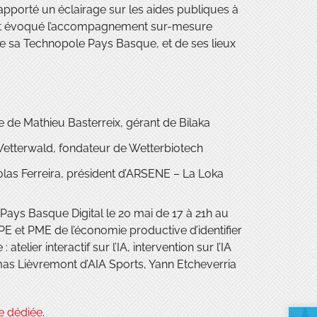
 apporté un éclairage sur les aides publiques à
t. Et évoqué l’accompagnement sur-mesure
sa Technopole Pays Basque, et de ses lieux
 de Mathieu Basterreix, gérant de Bilaka
l Wetterwald, fondateur de Wetterbiotech
colas Ferreira, président d’ARSENE – La Loka
ays Basque Digital le 20 mai de 17 à 21h au
PE et PME de l’économie productive d’identifier
elier interactif sur l’IA, intervention sur l’IA
as Lièvremont d’AIA Sports, Yann Etcheverria
e dédiée
.