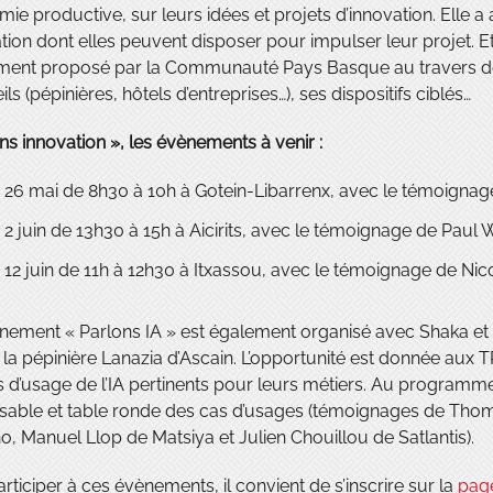
mie productive, sur leurs idées et projets d’innovation. Elle a
ation dont elles peuvent disposer pour impulser leur proje
ent proposé par la Communauté Pays Basque au travers de 
ils (pépinières, hôtels d’entreprises…), ses dispositifs ciblés…
ns innovation », les évènements à venir :
e 26 mai de 8h30 à 10h à Gotein-Libarrenx, avec le témoignage
e 2 juin de 13h30 à 15h à Aicirits, avec le témoignage de Pau
e 12 juin de 11h à 12h30 à Itxassou, avec le témoignage de Ni
ement « Parlons IA » est également organisé avec Shaka et P
 la pépinière Lanazia d’Ascain. L’opportunité est donnée aux T
 d’usage de l’IA pertinents pour leurs métiers. Au programme : at
sable et table ronde des cas d’usages (témoignages de Thom
o, Manuel Llop de Matsiya et Julien Chouillou de Satlantis).
rticiper à ces évènements, il convient de s’inscrire sur la
pag