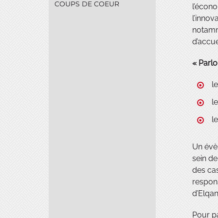
COUPS DE COEUR
l’écono
l’innov
notamm
d’accue
« Parlo
l
l
l
Un évèn
sein de
des cas
respon
d’Elqan
Pour pa