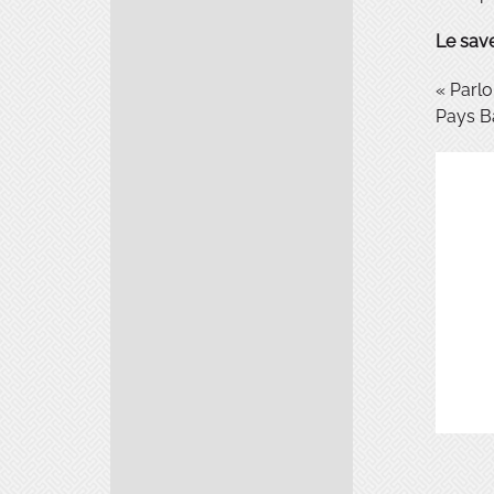
Le sav
« Parlo
Pays B