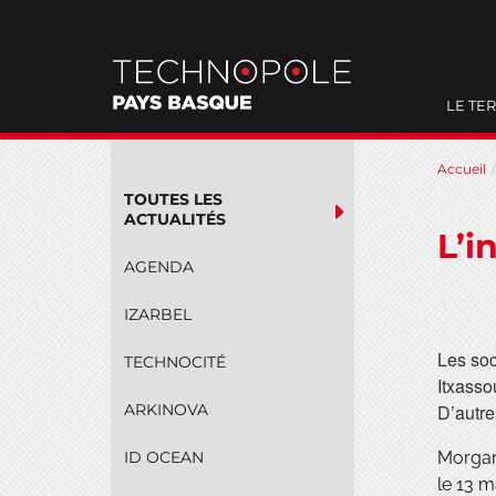
LE TER
Aller
Accueil
au
TOUTES LES
contenu
ACTUALITÉS
L’i
AGENDA
IZARBEL
Les soc
TECHNOCITÉ
Itxasso
ARKINOVA
D’autre
ID OCEAN
Morgane
le 13 m