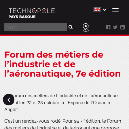
Toggl
naviga
Search
Skip
to
Forum des métiers de
main
content
l’industrie et de
l’aéronautique, 7e édition
Le Forum des métiers de l’industrie et de l’aéronautique
revient les 22 et 23 octobre, à l’Espace de l’Océan à
Anglet.
e
C’est un rendez-vous rodé. Pour sa 7
édition, le Forum
des métiers de l’industrie et de l’aéronautique propose