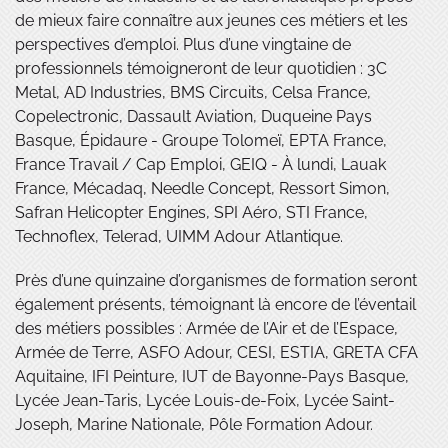
de mieux faire connaître aux jeunes ces métiers et les
perspectives d’emploi. Plus d’une vingtaine de
professionnels témoigneront de leur quotidien : 3C
Metal, AD Industries, BMS Circuits, Celsa France,
Copelectronic, Dassault Aviation, Duqueine Pays
Basque, Épidaure - Groupe Tolomeï, EPTA France,
France Travail / Cap Emploi, GEIQ - À lundi, Lauak
France, Mécadaq, Needle Concept, Ressort Simon,
Safran Helicopter Engines, SPI Aéro, STI France,
Technoflex, Telerad, UIMM Adour Atlantique.
Près d’une quinzaine d’organismes de formation seront
également présents, témoignant là encore de l’éventail
des métiers possibles : Armée de l’Air et de l’Espace,
Armée de Terre, ASFO Adour, CESI, ESTIA, GRETA CFA
Aquitaine, IFI Peinture, IUT de Bayonne-Pays Basque,
Lycée Jean-Taris, Lycée Louis-de-Foix, Lycée Saint-
Joseph, Marine Nationale, Pôle Formation Adour.