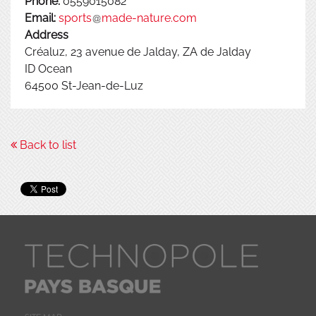
Phone:
0559015082
Email:
sports
made-nature.com
Address
Créaluz, 23 avenue de Jalday, ZA de Jalday
ID Ocean
64500
St-Jean-de-Luz
Back to list