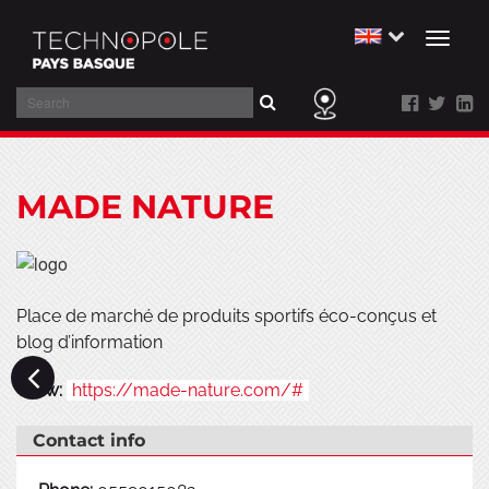
Toggl
naviga
Search
Skip
to
MADE NATURE
main
content
Place de marché de produits sportifs éco-conçus et
blog d’information
www:
https://made-nature.com/#
Contact info