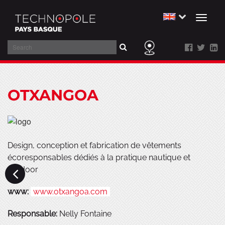
Toggl
naviga
Search
Skip
to
OTXANGOA
main
content
Design, conception et fabrication de vêtements
écoresponsables dédiés à la pratique nautique et
outdoor
www:
www.otxangoa.com
Responsable:
Nelly Fontaine