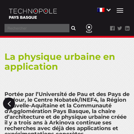
Toggl
naviga
Rechercher
Aller
au
La physique urbaine en
contenu
application
Portée par l’Université de Pau et des Pays de
l’Adour, le Centre Nobatek/INEF4, la Région
Nouvelle-Aquitaine et la Communauté
d'Agglomération Pays Basque, la chaire
d’architecture et de physique urbaine créée
il y a trois ans à Arkinova continue ses
recherches avec déjà des applications et