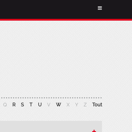
Q
R
S
T
U
V
W
X
Y
Z
Tout