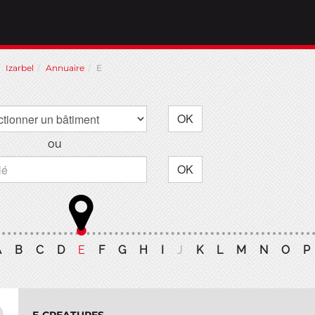
Izarbel
Annuaire
E
OK
ou
OK
A
B
C
D
E
F
G
H
I
J
K
L
M
N
O
P