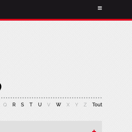
Q
R
S
T
U
V
W
X
Y
Z
Tout