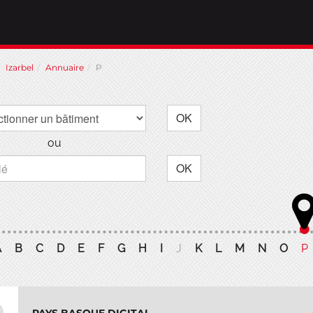
Izarbel
Annuaire
P
OK
ou
OK
A
B
C
D
E
F
G
H
I
J
K
L
M
N
O
P