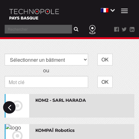
Toggl
naviga
Rechercher
Aller
au
contenu
OK
ou
OK
KOM2 - SARL HARADA
KOMPAÏ Robotics