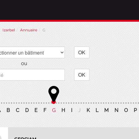
Izarbel
Annuaire
G
OK
ou
OK
A
B
C
D
E
F
G
H
I
J
K
L
M
N
O
P