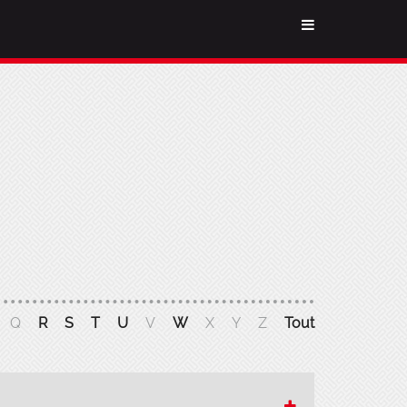
Q
R
S
T
U
V
W
X
Y
Z
Tout