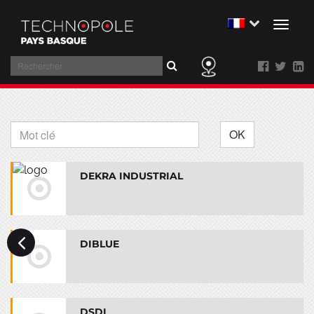
Toggl
naviga
Rechercher
Aller
au
contenu
OK
DEKRA INDUSTRIAL
DIBLUE
DSDI