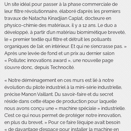
Un site idéal pour passer à la phase commerciale de
leur filtre révolutionnaire, élaboré d’après les premiers
travaux de Natacha Kinadjian Caplat, docteure en
physico-chimie des matériaux, il y a 12 ans. Le duo a
développé, à partir d’un matériau biomimétique breveté,
le « premier textile qui filtre et détruit les polluants
organiques de l’air, en intérieur. Et qui ne s’encrasse pas. »
Après une levée de fond et un prix au dernier salon
« Pollutec innovations award », une nouvelle page
s’ouvre donc, depuis Technocité.
« Notre déménagement en ces murs est lié à notre
évolution du pilote industriel à la mini-série industrielle,
précise Manon Vaillant. Du savoir-faire et du secret
réside dans cette étape de production pour laquelle
nous avons conçu une « machine spéciale » industrielle.
C’est ce qui nous permet de protéger notre innovation,
en plus du brevet. » Pour ce faire l’équipe avait besoin
« de davantage d’espace pour installer la machine en