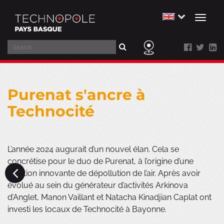
Toggl
naviga
Search
Skip
to
Purenat s'ancre à
main
content
Technocité
L’année 2024 augurait d’un nouvel élan. Cela se
concrétise pour le duo de Purenat, à l’origine d’une
solution innovante de dépollution de l’air. Après avoir
évolué au sein du générateur d’activités Arkinova
d’Anglet, Manon Vaillant et Natacha Kinadjian Caplat ont
investi les locaux de Technocité à Bayonne.