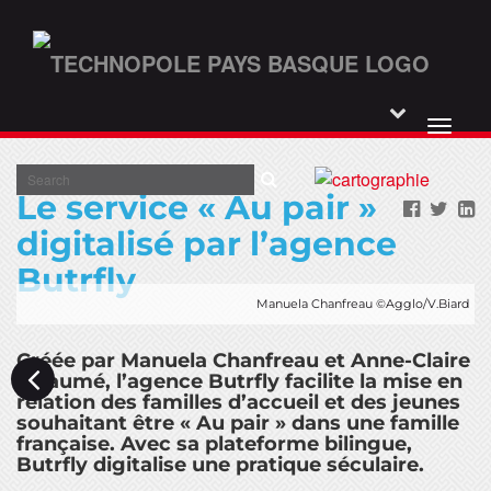
Toggl
Skip
naviga
to
Search
Le service « Au pair »
main
content
digitalisé par l’agence
Butrfly
Manuela Chanfreau ©Agglo/V.Biard
Créée par Manuela Chanfreau et Anne-Claire
Villaumé, l’agence Butrfly facilite la mise en
relation des familles d’accueil et des jeunes
souhaitant être « Au pair » dans une famille
française. Avec sa plateforme bilingue,
Butrfly digitalise une pratique séculaire.