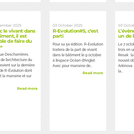
ember 2025
03 October 2025
03 Octo
c le vivant dans
R-Evolution#5, c’est
L’évèn
iment, il est
parti
un de 
ble de faire du
Pour sa 5e édition, R-Evolution
Le 7 oct
»
traitera de la part de vivant
trois en 
ue Descharrières,
dans le bâtiment le 9 octobre
Resak : l
de l’architecture du
à l’espace Océan d’Anglet.
nouvel ob
revient sur la dernière
Avec pour marraine de...
Arkinova 
 de R-Évolution dont
la...
Read more
it la marraine et sur
Read more