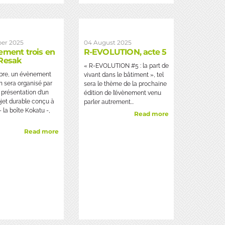
ber 2025
04 August 2025
ement trois en
R-EVOLUTION, acte 5
Resak
« R-EVOLUTION #5 : la part de
obre, un évènement
vivant dans le bâtiment », tel
un sera organisé par
sera le thème de la prochaine
a présentation d’un
édition de l’évènement venu
jet durable conçu à
parler autrement...
- la boîte Kokatu -,
Read more
Read more