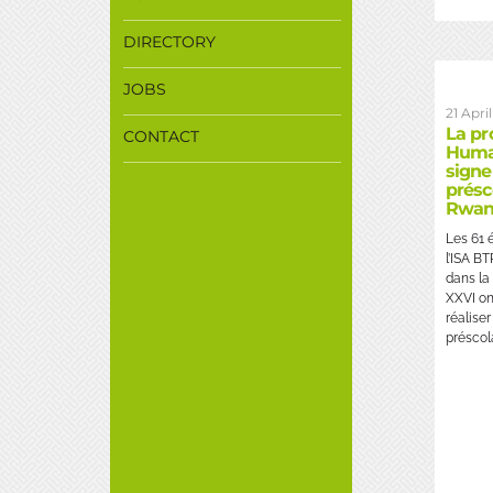
DIRECTORY
JOBS
21 Apri
La pr
CONTACT
Huma
signe
présc
Rwan
Les 61 
l’ISA B
dans la
XXVI ont
réalise
préscola