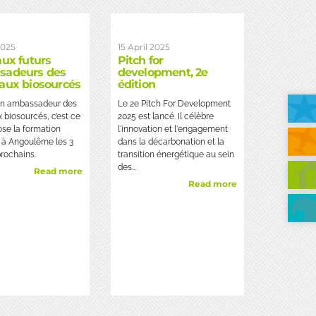
2025
15 April 2025
aux futurs
Pitch for
sadeurs des
development, 2e
aux biosourcés
édition
un ambassadeur des
Le 2e Pitch For Development
 biosourcés, c’est ce
2025 est lancé. Il célèbre
se la formation
l'innovation et l'engagement
 à Angoulême les 3
dans la décarbonation et la
prochains.
transition énergétique au sein
des...
Read more
Read more