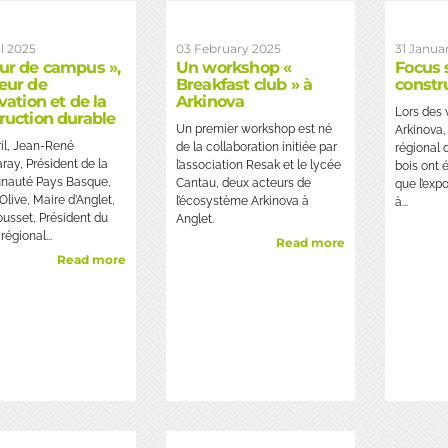
l 2025
03 February 2025
31 Janua
ur de campus »,
Un workshop «
Focus 
eur de
Breakfast club » à
constr
vation et de la
Arkinova
Lors des
ruction durable
Un premier workshop est né
Arkinova,
ril, Jean-René
de la collaboration initiée par
régional 
ray, Président de la
l’association Resak et le lycée
bois ont 
auté Pays Basque,
Cantau, deux acteurs de
que l’expo
Olive, Maire d’Anglet,
l’écosystème Arkinova à
à...
ousset, Président du
Anglet.
régional...
Read more
Read more