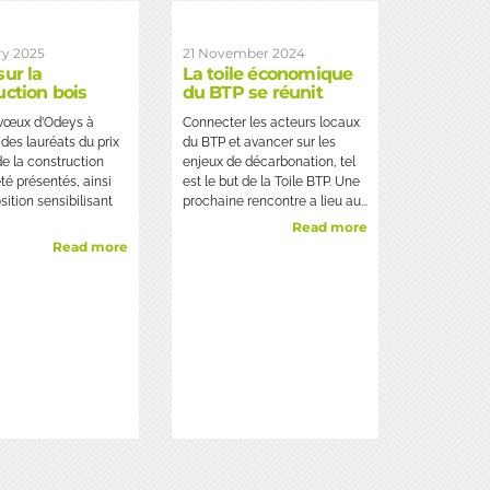
ry 2025
21 November 2024
sur la
La toile économique
uction bois
du BTP se réunit
 vœux d’Odeys à
Connecter les acteurs locaux
 des lauréats du prix
du BTP et avancer sur les
de la construction
enjeux de décarbonation, tel
été présentés, ainsi
est le but de la Toile BTP. Une
sition sensibilisant
prochaine rencontre a lieu au...
Read more
Read more