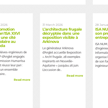
l 2026
31 March 2026
28 Janua
omotion
L’architecture frugale
ISA NU
n'ISA XXVl
décryptée dans une
son pr
 une cité
exposition visible à
entrep
olaire au
Arkinova
ISA NUM,
da
Le générateur Arkinova
d’ingénie
élèves-ingénieurs de
d’Anglet accueille l’exposition
Informati
TP d'Anglet engagés
« Arch! frugale, 28 exemples
organise 
 mission Human’Isa
inspirants en Nouvelle-
de son fo
 réussi leur pari :
Aquitaine » jusqu’au 26 juin.
ingénieurs
r un ensemble
L’occasion de...
ire...
Read more
Read more