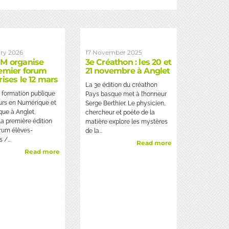
ry 2026
17 November 2025
M organise
3e Créathon : les 20 et
emier forum
21 novembre à Anglet
rises le 12 mars
La 3e édition du créathon
 formation publique
Pays basque met à l’honneur
urs en Numérique et
Serge Berthier. Le physicien,
que à Anglet,
chercheur et poète de la
la première édition
matière explore les mystères
rum élèves-
de la...
 /...
Read more
Read more