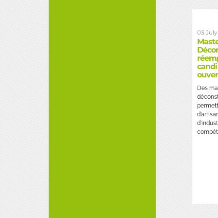
03 July
Maste
Décon
réemp
candi
ouver
Des mas
déconst
permett
d’artisa
d’indust
compéte