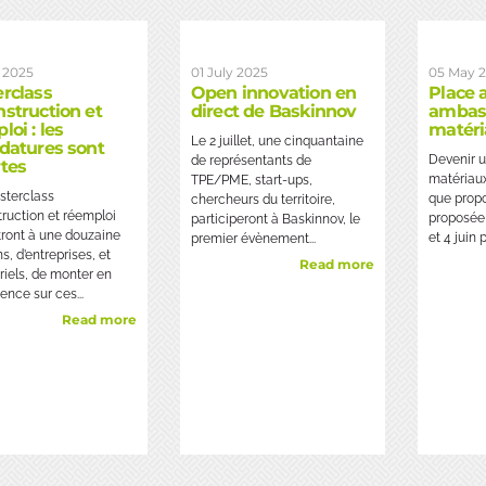
 2025
01 July 2025
05 May 
rclass
Open innovation en
Place 
struction et
direct de Baskinnov
ambas
loi : les
matéri
Le 2 juillet, une cinquantaine
datures sont
Devenir 
de représentants de
tes
matériaux
TPE/PME, start-ups,
terclass
que propo
chercheurs du territoire,
ruction et réemploi
proposée
participeront à Baskinnov, le
ront à une douzaine
et 4 juin 
premier évènement...
ns, d’entreprises, et
Read more
riels, de monter en
nce sur ces...
Read more