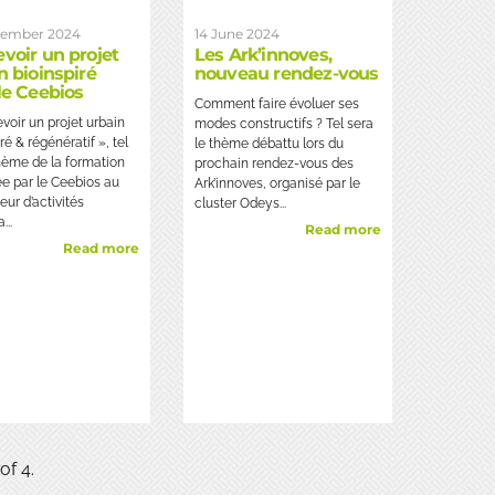
ember 2024
14 June 2024
voir un projet
Les Ark’innoves,
n bioinspiré
nouveau rendez-vous
le Ceebios
Comment faire évoluer ses
voir un projet urbain
modes constructifs ? Tel sera
ré & régénératif », tel
le thème débattu lors du
thème de la formation
prochain rendez-vous des
e par le Ceebios au
Ark’innoves, organisé par le
ur d’activités
cluster Odeys...
...
Read more
Read more
of 4.