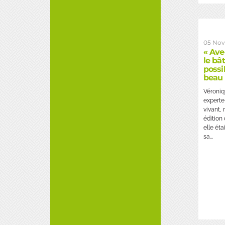
05 Nov
« Ave
le bât
possi
beau 
Véroniq
experte 
vivant, 
édition
elle éta
sa...