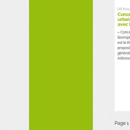
05 Nov
Conce
urbai
avec 
« Conce
bioinspi
est le 
proposé
générate
Arkinova
Page 1 