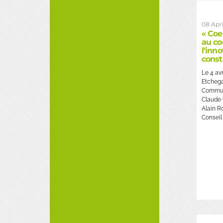
08 Apri
« Coe
au co
l'inno
const
Le 4 av
Etchega
Commun
Claude 
Alain R
Conseil 