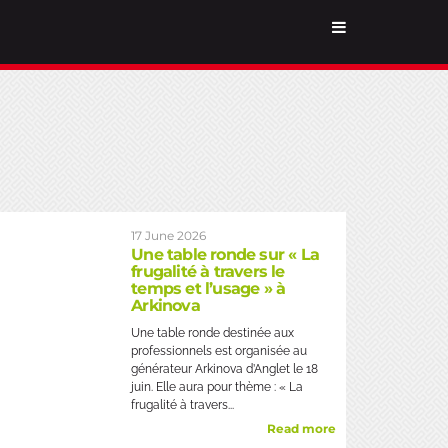
17 June 2026
Une table ronde sur « La
frugalité à travers le
temps et l’usage » à
Arkinova
Une table ronde destinée aux
professionnels est organisée au
générateur Arkinova d’Anglet le 18
juin. Elle aura pour thème : « La
frugalité à travers...
Read more